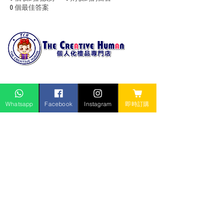
0
個最佳答案
The Creative Human
個人化禮品專門店
Whatsapp
Facebook
Instagram
即時訂購
產品分類
｜
製作過程
｜
訂購流程
｜
付款方法
​關於我們
｜
團隊簡介
｜
聯絡
我
們
｜
客戶評價
店內訂購｜
付款方法
｜
服務條款及免責聲明
報價查詢
個人化禮物｜軟陶公仔｜情人節禮物｜拍拖紀念｜
婚姻囍慶｜
溫馨家庭｜友誼永固｜畢業慶典｜
校園師生｜工作制服｜
紀律部隊｜醫護人員｜
體育運動｜迷你匙扣｜卡通公仔｜
宗教信仰｜
Contact>
Whatsapp：+852
92872987
info@the-creative-human.com
@2022 presented by The Creative Human