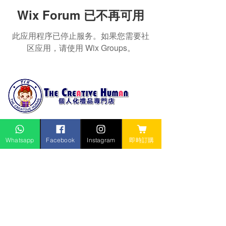
Wix Forum 已不再可用
此应用程序已停止服务。如果您需要社
区应用，请使用 Wix Groups。
The Creative Human
Whatsapp
Facebook
Instagram
即時訂購
個人化禮品專門店
產品分類
｜
製作過程
｜
訂購流程
｜
付款方法
​關於我們
｜
團隊簡介
｜
聯絡
我
們
｜
客戶評價
店內訂購｜
付款方法
｜
服務條款及免責聲明
報價查詢
個人化禮物｜軟陶公仔｜情人節禮物｜拍拖紀念｜
婚姻囍慶｜
溫馨家庭｜友誼永固｜畢業慶典｜
校園師生｜工作制服｜
紀律部隊｜醫護人員｜
體育運動｜迷你匙扣｜卡通公仔｜
宗教信仰｜